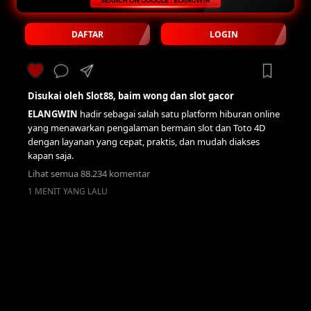
DAFTAR
LOGIN
Disukai oleh
Slot88
,
baim wong
dan slot gacor
ELANGWIN
hadir sebagai salah satu platform hiburan online
yang menawarkan pengalaman bermain slot dan Toto 4D
dengan layanan yang cepat, praktis, dan mudah diakses
kapan saja.
Lihat semua 88.234 komentar
1 MENIT YANG LALU